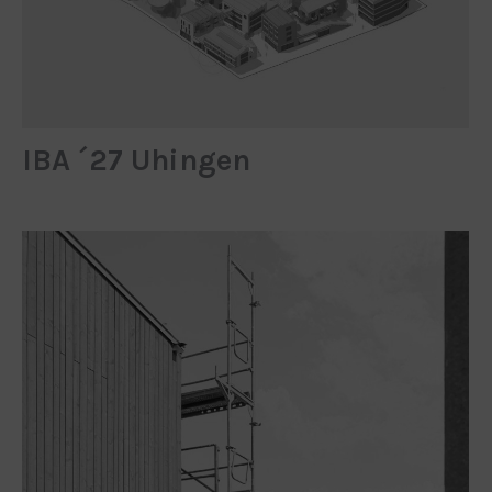
IBA ´27 Uhingen