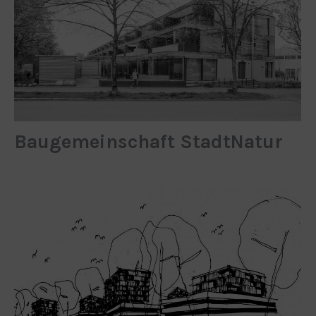
Baugemeinschaft StadtNatur